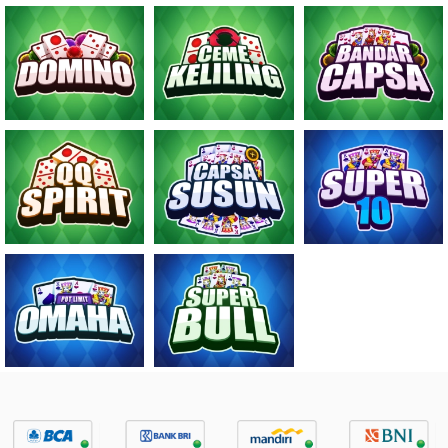
Referral
Promosi
Hubungi Kami
Live Chat
Pengaduan Customer
Pilih Bahasa:
MASUK
DAFTAR
&copy; website judi online terbesar dan
terpercaya, bandar agen bola indonesia -
DEWAARENA. Hak Cipta Dilindungi.