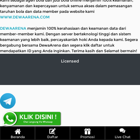
Kami sebagai agen bola dan judi bola online menjamin 100% keamanan,
kenyamanan dan kepercayaan untuk semua akses dalam pemasangan
Referral
taruhan bola dan data member pada website kami
WWW.DEWAARENA.COM
Promosi
DEWAARENA
menjamin 100% kerahasiaan dan keamanan data dari
Hubungi Kami
member-member kami. Dengan server berteknologi tinggi dan sistem
keamanan yang lebih baik, percayakanlah hoki Anda kepada kami. Segera
bergabung bersama DewaArena dan segera klik daftar untuk
Live Chat
mendapatkan ID yang Anda inginkan. Terima kasih dan Selamat bermain!
Pengaduan Customer
Licensed
Pilih Bahasa:
MASUK
DAFTAR
&copy; website judi online terbesar dan
terpercaya, bandar agen bola indonesia -
DEWAARENA. Hak Cipta Dilindungi.
Beranda
Daftar
Promosi
Live Chat